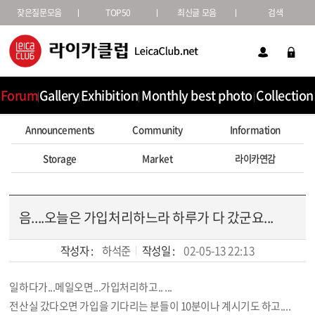
잦은질문모음
TOP50
최신글 모음
검색
Forum
Gallery
Exhibition
Monthly best photo
Collection
Announcements
Community
Information
Storage
Market
라이카연감
음....오늘은 가입처리하느라 하루가 다 갔군요...
작성자 :
하석준
작성일 :
02-05-13 22:13
일하다가...메일오면...가입처리하고.. ...
본문
전산실 갔다오면 가입을 기다리는 분들이 10분이나 계시기도 하고....