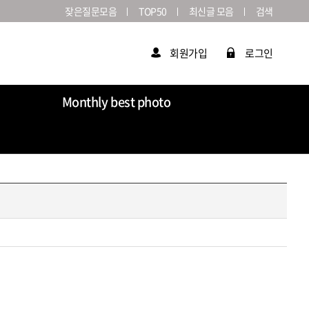
잦은질문모음
TOP50
최신글 모음
검색
회원가입
로그인
Monthly best photo
Market
라이카연감