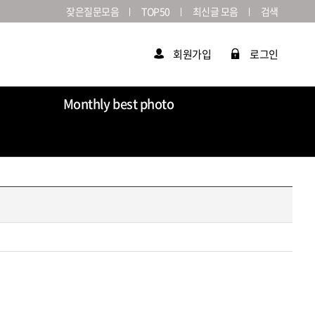
잦은질문모음
TOP50
최신글 모음
검색
회원가입
로그인
Monthly best photo
Market
라이카연감