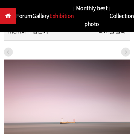
Exhibition
Monthly best
Forum
Gallery
Exhibition
Collection
photo
mcmxi
성근해
디지털 칼라
본문