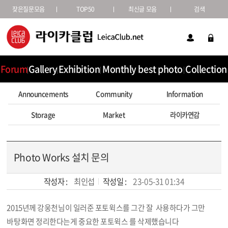
잦은질문모음
TOP50
최신글 모음
검색
Forum
Gallery
Exhibition
Monthly best photo
Collection
Announcements
Community
Information
Storage
Market
라이카연감
Photo Works 설치 문의
작성자 :
최인섭
작성일 :
23-05-31 01:34
2015년께 강웅천님이 일러준 포토윅스를 그간 잘 사용하다가 그만
본문
바탕화면 정리한다는게 중요한 포토윅스 를 삭제했습니다