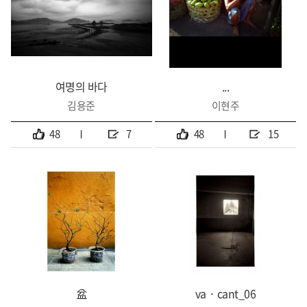
여명의 바다
...
김용준
이현주
48
7
48
15
盆
va · cant_06