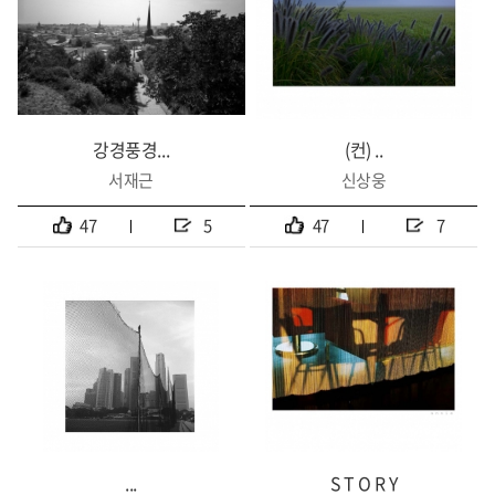
강경풍경...
(컨) ..
서재근
신상웅
47
5
47
7
...
S T O R Y