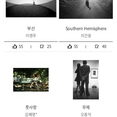
부산
Southern Hemisphere
이영주
지건웅
55
25
55
40
풋사랑
무제
김혜영*
오동익