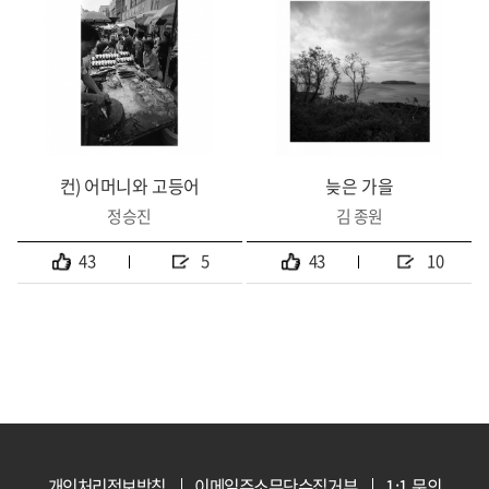
컨) 어머니와 고등어
늦은 가을
정승진
김 종원
43
5
43
10
개인처리정보방침
이메일주소무단수집거부
1:1 문의