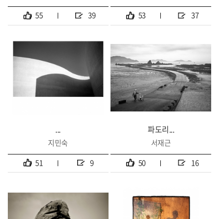
55
39
53
37
...
파도리...
지민숙
서재근
51
9
50
16