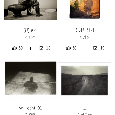
(컨) 휴식
수상한 남자
김대석
서영진
50
18
50
19
va · cant_01
...
최주영
이상구^^