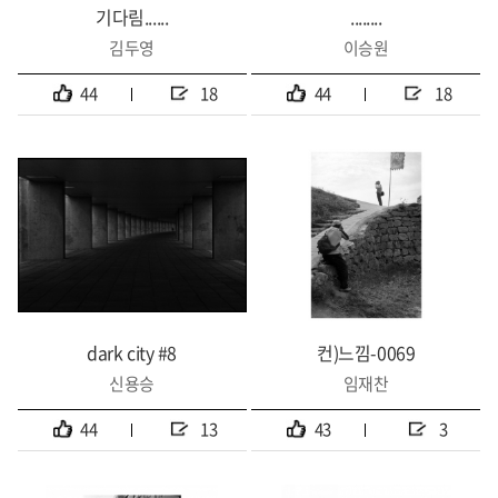
기다림......
........
김두영
이승원
44
18
44
18
dark city #8
컨)느낌-0069
신용승
임재찬
44
13
43
3