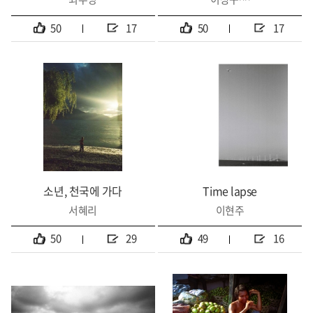
50
17
50
17
소년, 천국에 가다
Time lapse
서혜리
이현주
50
29
49
16