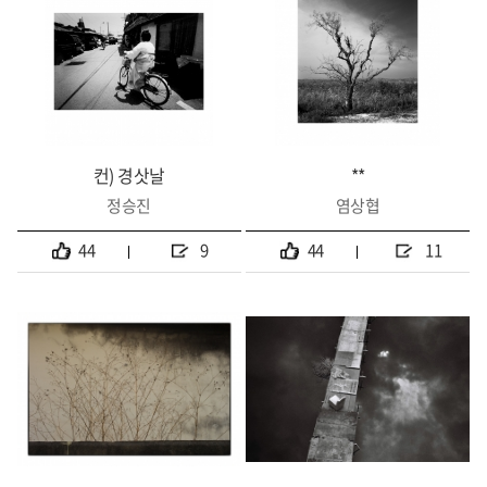
컨) 경삿날
**
정승진
염상협
44
9
44
11