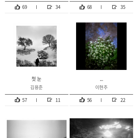
69
34
68
35
첫 눈
...
김용준
이현주
57
11
56
22