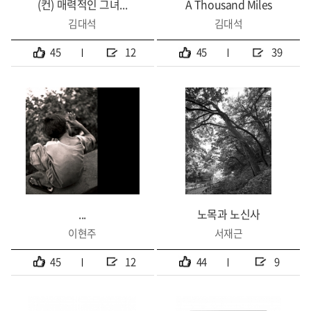
(컨) 매력적인 그녀...
A Thousand Miles
김대석
김대석
45
12
45
39
...
노목과 노신사
이현주
서재근
45
12
44
9