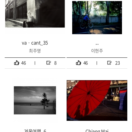
va · cant_35
...
최주영
이현주
46
8
46
23
겨울여행_6
Chiang Mai