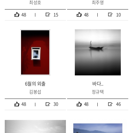
최성호
최주영
48
15
48
10
6월의 외출
바다..
김봉섭
정규택
48
30
48
46