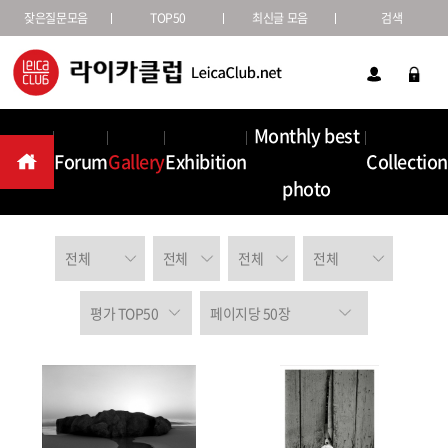
잦은질문모음
TOP50
최신글 모음
검색
Monthly best
Forum
Gallery
Exhibition
Collection
Gallery
photo