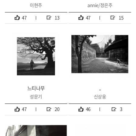
이현주
annie/정은주
47
13
47
15
느티나무
..
성문기
신상웅
47
20
46
3