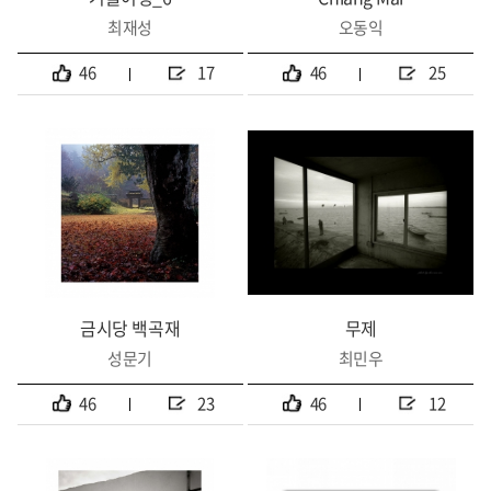
최재성
오동익
46
17
46
25
금시당 백곡재
무제
성문기
최민우
46
23
46
12