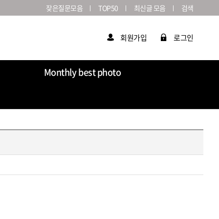
잦은질문모음
TOP50
최신글 모음
검색
회원가입
로그인
Monthly best photo
Market
라이카연감