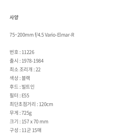
사양
75–200mm f/4.5 Vario-Elmar-R
번호 : 11226
출시 : 1978-1984
최소 조리개 : 22
색상 : 블랙
후드 : 빌트인
필터 : E55
최단초점거리 : 120cm
무게 : 725g
크기 : 157 x 70 mm
구성 : 11군 15매