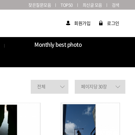
잦은질문모음
TOP50
최신글 모음
검색
회원가입
로그인
Monthly best photo