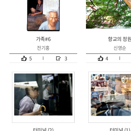
가족#6
향교의 정
전기홍
신영순
5
3
4
터미널 (2)
터미널 (1)