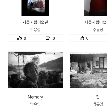
서울시립미술관
서울시립미술
주용성
주용성
0
0
0
Memory
집
박유영
박유영