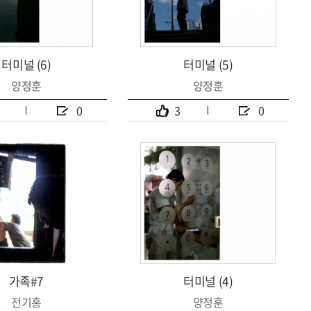
터미널 (6)
터미널 (5)
양정훈
양정훈
0
3
0
가족#7
터미널 (4)
전기홍
양정훈