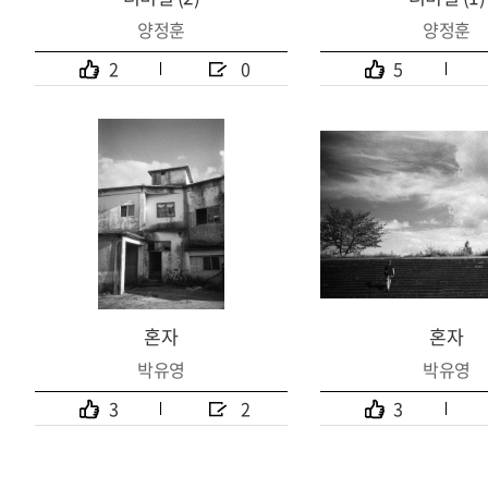
양정훈
양정훈
2
0
5
혼자
혼자
박유영
박유영
3
2
3