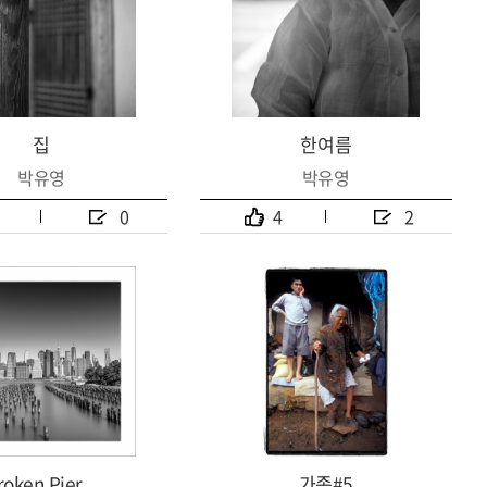
집
한여름
박유영
박유영
0
4
2
roken Pier...
가족#5