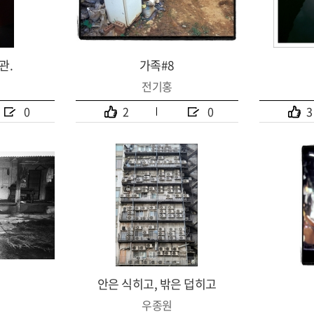
관.
가족#8
전기홍
0
2
0
3
안은 식히고, 밖은 덥히고
우종원