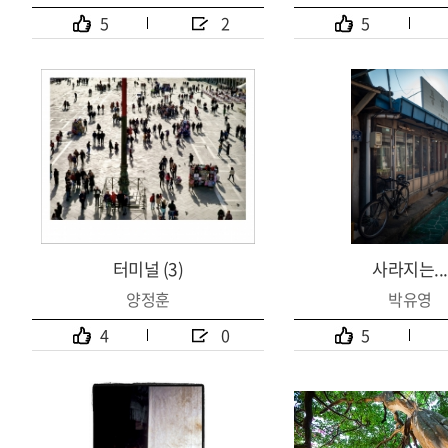
5
2
5
터미널 (3)
사라지는...
양정훈
박유영
4
0
5