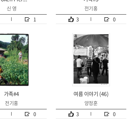
신 영
전기홍
1
3
0
가족#4
여름 이야기 (46)
전기홍
양정훈
0
3
0