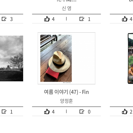
신 영
3
4
1
4
여름 이야기 (47) - Fin
양정훈
1
4
0
2