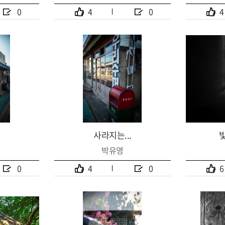
0
4
0
4
사라지는...
박유영
0
4
0
6