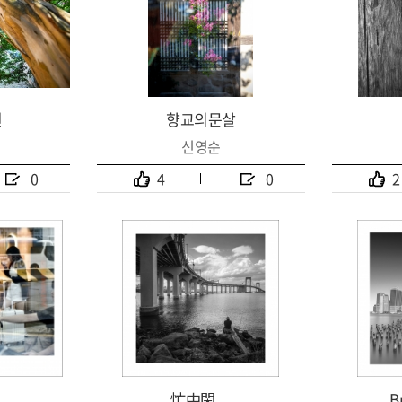
원
향교의문살
신영순
0
4
0
2
忙中閑....
B