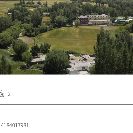
2
224184017981