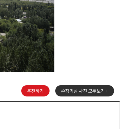
추천하기
손창익
님 사진 모두보기 +