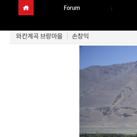
Forum
와칸계곡 브랑마을
손창익
본문