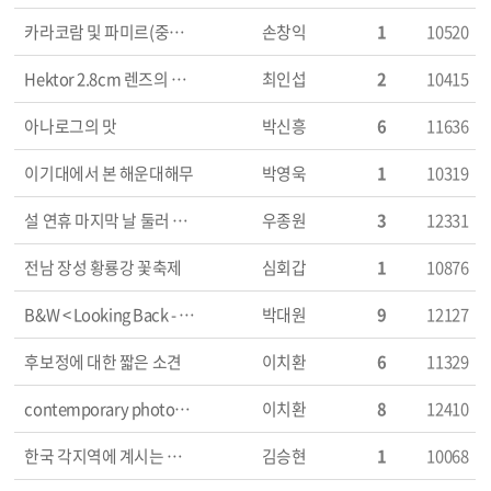
카라코람 및 파미르(중국령) 여행....
손창익
1
10520
Hektor 2.8cm 렌즈의 변신
최인섭
2
10415
아나로그의 맛
박신흥
6
11636
이기대에서 본 해운대해무
박영욱
1
10319
설 연휴 마지막 날 둘러 본 문래동
우종원
3
12331
전남 장성 황룡강 꽃축제
심회갑
1
10876
B&W < Looking Back - Looking Forward > 콘테스트 이야기
박대원
9
12127
후보정에 대한 짧은 소견
이치환
6
11329
contemporary photography라고 하는 사진
이치환
8
12410
한국 각지역에 계시는 라이카회원분들....^^
김승현
1
10068