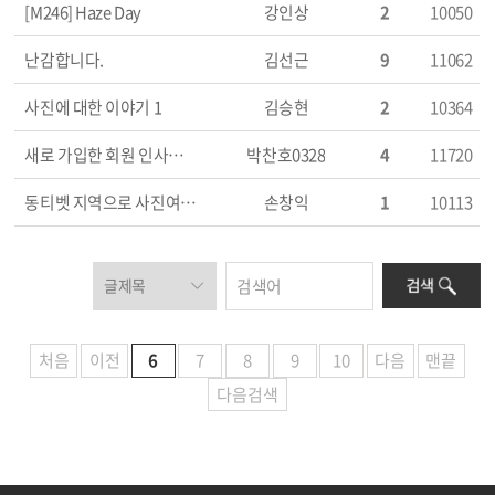
[M246] Haze Day
강인상
2
10050
난감합니다.
김선근
9
11062
사진에 대한 이야기 1
김승현
2
10364
새로 가입한 회원 인사드립니다^^
박찬호0328
4
11720
동티벳 지역으로 사진여행을...
손창익
1
10113
처음
이전
6
7
8
9
10
다음
맨끝
다음검색