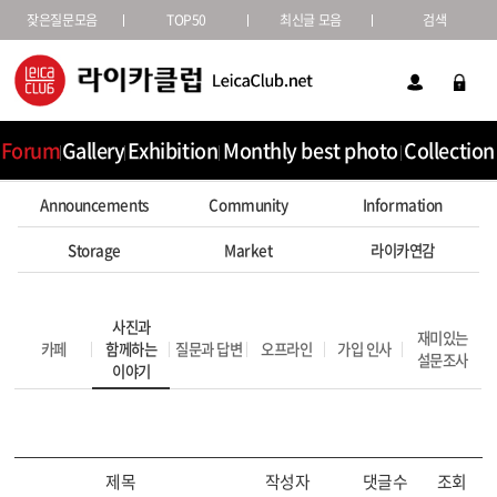
잦은질문모음
TOP50
최신글 모음
검색
Forum
Gallery
Exhibition
Monthly best photo
Collection
Announcements
Community
Information
Storage
Market
라이카연감
사진과
재미있는
카페
함께하는
질문과 답변
오프라인
가입 인사
설문조사
이야기
제목
작성자
댓글수
조회