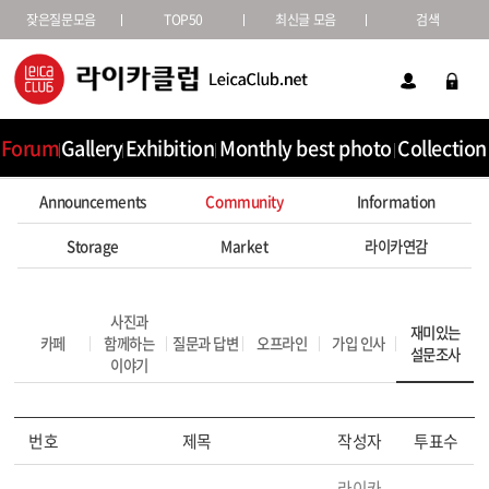
잦은질문모음
TOP50
최신글 모음
검색
Forum
Gallery
Exhibition
Monthly best photo
Collection
Announcements
Community
Information
Storage
Market
라이카연감
사진과
재미있는
카페
함께하는
질문과 답변
오프라인
가입 인사
설문조사
이야기
번호
제목
작성자
투표수
라이카