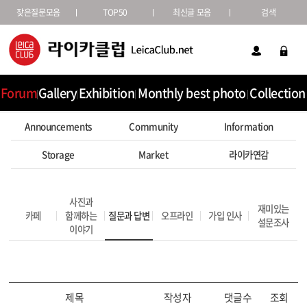
잦은질문모음
TOP50
최신글 모음
검색
Forum
Gallery
Exhibition
Monthly best photo
Collection
Announcements
Community
Information
Storage
Market
라이카연감
사진과
재미있는
카페
함께하는
질문과 답변
오프라인
가입 인사
설문조사
이야기
제목
작성자
댓글수
조회