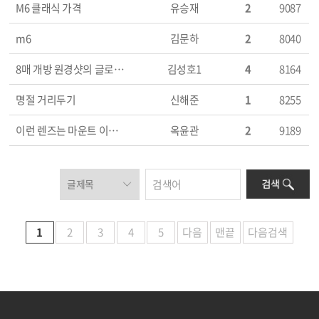
M6 클래식 가격
유승재
2
9087
m6
김문하
2
8040
8매 개방 원경샷의 글로우(?) 문제.
김성호1
4
8164
명절 거리두기
신해준
1
8255
이런 렌즈는 마운트 이동시 어떻게 하시나요?
옥윤관
2
9189
1
2
3
4
5
다음
맨끝
다음검색