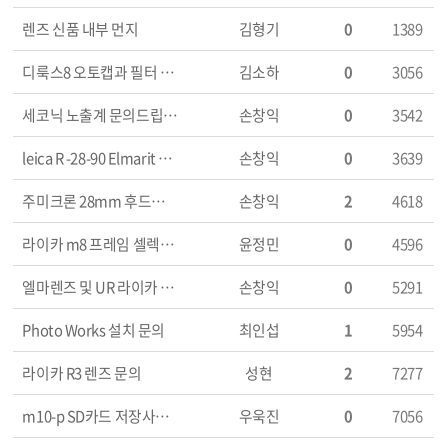
렌즈 신품 내부 먼지
김형기
0
1389
디룩스8 오토캡과 필터 정품 맞을까요?
김소하
0
3056
세코닉 노출계 문의드립니다.
손창익
0
3542
leica R -28-90 Elmarit 28mm lens 문의드립니다.
손창익
0
3639
주미크론 28mm 후드에 난 구멍은 왜?
손창익
2
4618
라이카 m8 프레임 셀렉터 수리
윤정민
0
4596
엘마렌즈 및 UR 라이카 렌즈 문의드립니다.
손창익
0
5291
Photo Works 설치 문의
최인섭
1
5954
라이카 R3 렌즈 문의
성현
2
7277
m10-p SD카드 저장사진 회전 관련 질문드립니다.
우욱진
0
7056