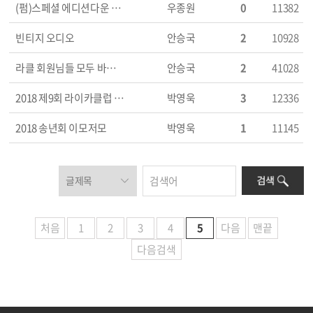
(펌)스페셜 에디션다운 의미와 기능의 라이카
우종원
0
11382
빈티지 오디오
안승국
2
10928
라클 회원님들 모두 바라는 일 성취 되시길 바랍니다.
안승국
2
41028
2018 제9회 라이카클럽 사진전 사진입니다
박영욱
3
12336
2018 송년회 이모저모
박영욱
1
11145
처음
1
2
3
4
5
다음
맨끝
다음검색