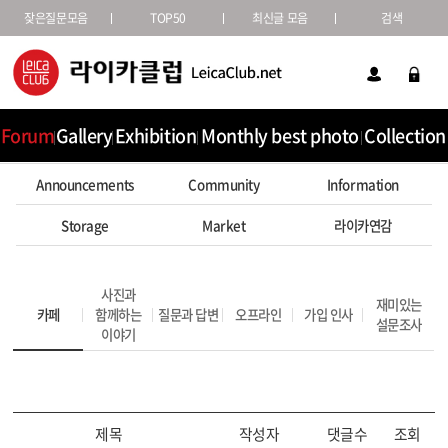
잦은질문모음
TOP50
최신글 모음
검색
Forum
Gallery
Exhibition
Monthly best photo
Collection
Announcements
Community
Information
Storage
Market
라이카연감
사진과
재미있는
카페
함께하는
질문과 답변
오프라인
가입 인사
설문조사
이야기
제목
작성자
댓글수
조회