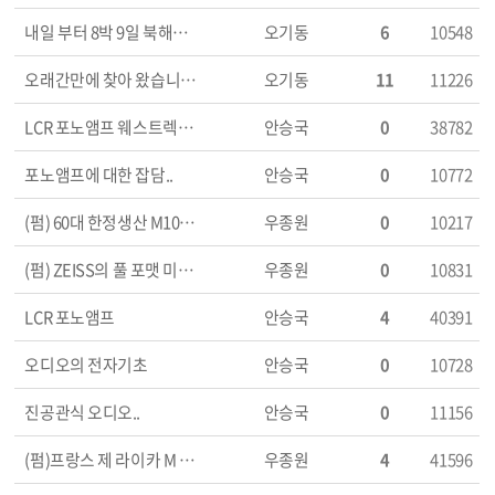
내일 부터 8박 9일 북해도 여행을 떠 납니다..ㅎㅎ
오기동
6
10548
오래간만에 찾아 왔습니다..
오기동
11
11226
LCR 포노앰프 웨스트렉스 모듈
안승국
0
38782
포노앰프에 대한 잡담..
안승국
0
10772
(펌) 60대 한정생산 M10-P 그레이 모델
우종원
0
10217
(펌) ZEISS의 풀 포맷 미러리스 카메라
우종원
0
10831
LCR 포노앰프
안승국
4
40391
오디오의 전자기초
안승국
0
10728
진공관식 오디오..
안승국
0
11156
(펌)프랑스 제 라이카 M 마운트의 레인지파인더 카메라
우종원
4
41596